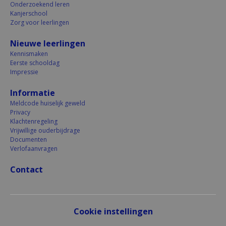
Kroon 2026.pdf
Onderzoekend leren
Kanjerschool
Zorg voor leerlingen
Brief Informatie Ouders Oproep
Nieuwe leerlingen
Kinderburgemeester 2026.pdf
Kennismaken
Eerste schooldag
Impressie
't Wisseltje Kinderkleding
Informatie
ruilbeurs.pdf
Meldcode huiselijk geweld
Privacy
Klachtenregeling
Vrijwillige ouderbijdrage
Documenten
Verlofaanvragen
Nieuwsbrief
Contact
Gert Jan Riemers
in
School
op
19 dec. 2025
Cookie instellingen