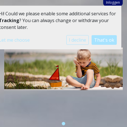
Inloggen
Hi! Could we please enable some additional services for
Tracking
? You can always change or withdraw your
consent later.
Let me choose
I decline
That's ok