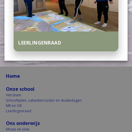
editie.
Nieuwsbrief (2) maart 2026.pdf
Uitnodiging Univé
LEERLINGENRAAD
Scholierenveldloop Hollands
Kroon.docx
Home
FC Straat Den Helder Voorrondes
Flyer 2026.pptx
Onze school
Het team
Schooltijden, vakantierooster en studiedagen
Zeilvereniging.pdf
MR en OR
Leerlingenraad
Ons onderwijs
Flyer Scholierenveldloop Hollands
Missie en visie