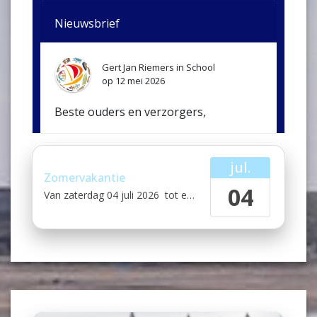
Nieuwsbrief
Gert Jan Riemers
in
School
op
12 mei 2026
Beste ouders en verzorgers,
Hierbij de nieuwsbrief.
jul.
10-Nieuwsbrief mei 2026.pdf
Zomervakantie
04
Van
zaterdag 04 juli 2026
tot en met
zondag 16 augustus 
Nieuwsbrief April 2026
Gert Jan Riemers
in
School