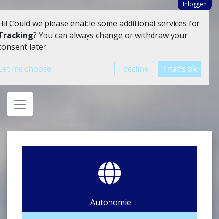
Inloggen
Hi! Could we please enable some additional services for
Tracking
? You can always change or withdraw your
consent later.
Let me choose
I decline
That's ok
Toggle navigation
Autonomie