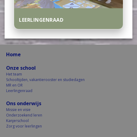
LEERLINGENRAAD
Home
Onze school
Het team
Schooltijden, vakantierooster en studiedagen
MR en OR
Leerlingenraad
Ons onderwijs
Missie en visie
Onderzoekend leren
Kanjerschool
Zorg voor leerlingen